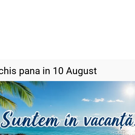
chis pana in 10 August
DESCRIERE
RECENZII (0)