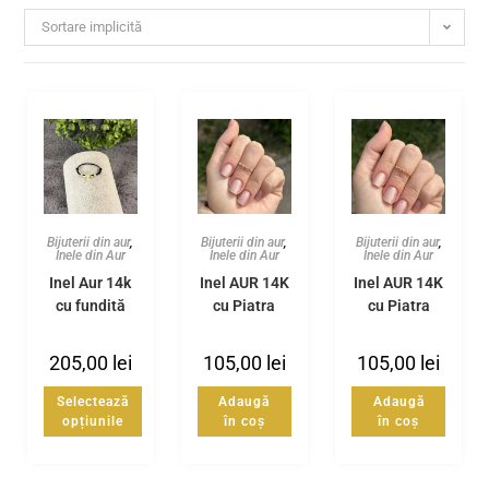
Sortare implicită
Bijuterii din aur
,
Bijuterii din aur
,
Bijuterii din aur
,
Inele din Aur
Inele din Aur
Inele din Aur
Inel Aur 14k
Inel AUR 14K
Inel AUR 14K
cu fundiță
cu Piatra
cu Piatra
Lunii
Soarelui
205,00
lei
105,00
lei
105,00
lei
Selectează
Adaugă
Adaugă
opțiunile
în coș
în coș