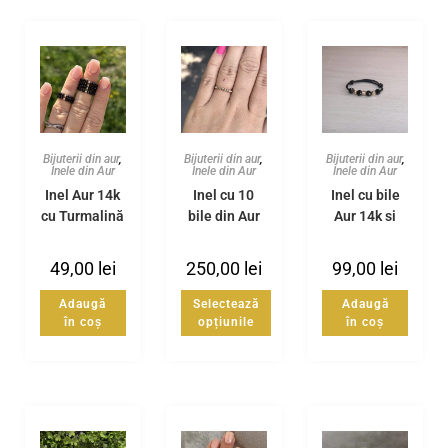
Bijuterii din aur
,
Bijuterii din aur
,
Bijuterii din aur
,
Inele din Aur
Inele din Aur
Inele din Aur
Inel Aur 14k
Inel cu 10
Inel cu bile
cu Turmalină
bile din Aur
Aur 14k și
neagră
14k
Turmalină
neagră
49,00
lei
250,00
lei
99,00
lei
Adaugă
Selectează
Adaugă
în coș
opțiunile
în coș