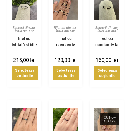
Bijuterii din aur
,
Bijuterii din aur
,
Bijuterii din aur
,
Inele din Aur
Inele din Aur
Inele din Aur
Inel cu
Inel cu
Inel cu
inițială și bile
pandantiv
pandantiv la
din Aur 14k
Aur 14K la
alegere și
alegere
bile din
215,00
lei
120,00
lei
160,00
lei
Aur14k
Selectează
Selectează
Selectează
opțiunile
opțiunile
opțiunile
OUT OF
STOCK