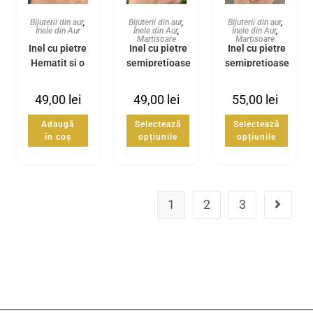
Bijuterii din aur
,
Bijuterii din aur
,
Bijuterii din aur
,
Inele din Aur
Inele din Aur
,
Inele din Aur
,
Martisoare
Martisoare
Inel cu pietre
Inel cu pietre
Inel cu pietre
Hematit și o
semipretioase
semipretioase
bilă din Aur
Hematit gri si
Hematit
14k
bila Aur14k
placat auriu si
49,00
lei
49,00
lei
55,00
lei
bila Aur14k
Adaugă
Selectează
Selectează
în coș
opțiunile
opțiunile
1
2
3