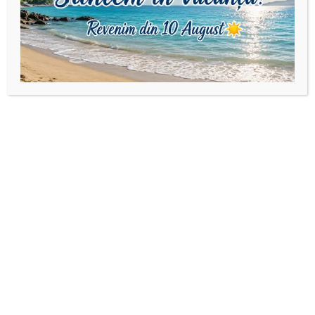
Cristale rondele 4 mm
Cristale rondele 4 mm
Șirag cristale rondele
Șirag cristale rondele
4×3 mm-multicolor
4×3 mm-alb AB
7,50
lei
7,50
lei
Adaugă în coș
Adaugă în coș