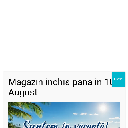
DESCRIERE
RECENZII (0)
Descriere
Șirag cristale rondele 4×3 mm-mov
Dimensiune :
4 x 3 mm
Lungime șirag : 37 – 38 cm -aprox. 100-110 buc
Orificiu : 0,8 mm
Magazin inchis pana in 10
Close
August
Produse similare