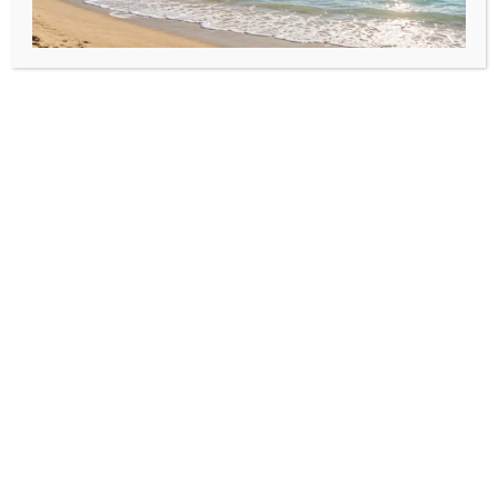
Ba-store
Despre Noi
Magazin
Contact
Informații
Termeni și condiții
Politica de confidențialitate
Politica de retur
Contul meu
Contul meu