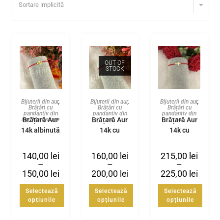
Sortare implicită
OUT OF
STOCK
Bijuterii din aur
,
Bijuterii din aur
,
Bijuterii din aur
,
Brățări cu
Brățări cu
Brățări cu
pandantiv din
pandantiv din
pandantiv din
Brățară Aur
Brățară Aur
Brățară Aur
aur
,
Martisoare
aur
aur
14k albinuță
14k cu
14k cu
cruciuliță
cruciuliță
140,00
lei
160,00
lei
215,00
lei
–
–
–
150,00
lei
200,00
lei
225,00
lei
Selectează
Selectează
Selectează
opțiunile
opțiunile
opțiunile