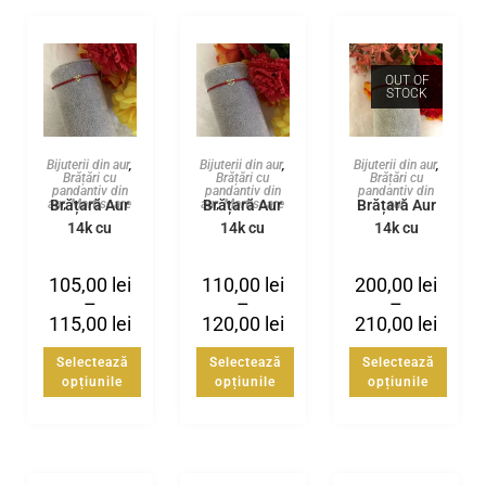
OUT OF
STOCK
Bijuterii din aur
,
Bijuterii din aur
,
Bijuterii din aur
,
Brățări cu
Brățări cu
Brățări cu
pandantiv din
pandantiv din
pandantiv din
Brățară Aur
Brățară Aur
Brățară Aur
aur
,
Martisoare
aur
,
Martisoare
aur
14k cu
14k cu
14k cu
diamant
inimioară
inimioară și
tălpițe
105,00
lei
110,00
lei
200,00
lei
–
–
–
115,00
lei
120,00
lei
210,00
lei
Selectează
Selectează
Selectează
opțiunile
opțiunile
opțiunile