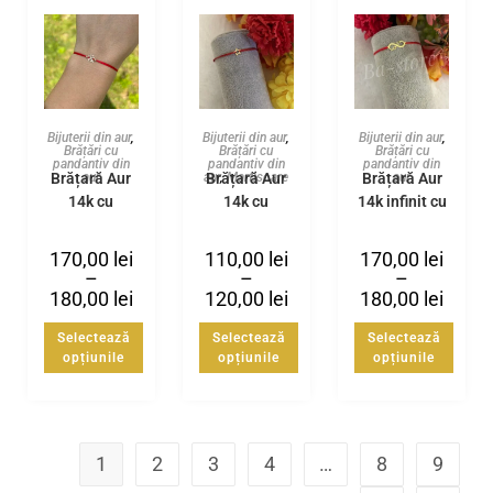
Bijuterii din aur
,
Bijuterii din aur
,
Bijuterii din aur
,
Brățări cu
Brățări cu
Brățări cu
pandantiv din
pandantiv din
pandantiv din
Brățară Aur
Brățară Aur
Brățară Aur
aur
aur
,
Martisoare
aur
14k cu
14k cu
14k infinit cu
pandantiv la
steluță
inimă
alegere si
170,00
lei
110,00
lei
170,00
lei
bile 2.5 mm
–
–
–
180,00
lei
120,00
lei
180,00
lei
Selectează
Selectează
Selectează
opțiunile
opțiunile
opțiunile
1
2
3
4
…
8
9