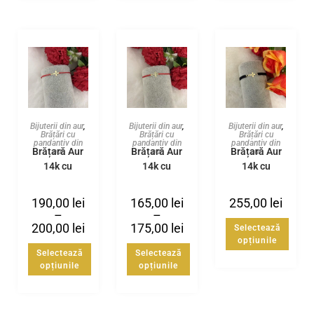
Bijuterii din aur
,
Bijuterii din aur
,
Bijuterii din aur
,
Brățări cu
Brățări cu
Brățări cu
pandantiv din
pandantiv din
pandantiv din
Brățară Aur
Brățară Aur
Brățară Aur
aur
aur
aur
14k cu
14k cu
14k cu
cruciuliță
cruciuliță
cruciuliță si
decupată
bile
190,00
lei
165,00
lei
255,00
lei
–
–
200,00
lei
175,00
lei
Selectează
opțiunile
Selectează
Selectează
opțiunile
opțiunile