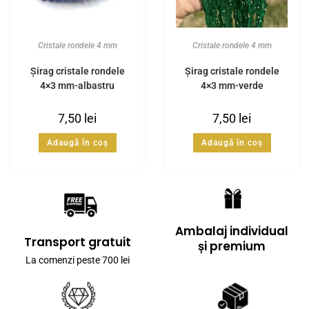
Cristale rondele 4 mm
Cristale rondele 4 mm
Șirag cristale rondele
Șirag cristale rondele
4×3 mm-albastru
4×3 mm-verde
7,50
lei
7,50
lei
Adaugă în coș
Adaugă în coș
Ambalaj individual
Transport gratuit
și premium
La comenzi peste 700 lei