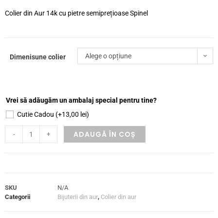
Colier din Aur 14k cu pietre semiprețioase Spinel
Alege o opțiune
Dimenisune colier
Vrei să adăugăm un ambalaj special pentru tine?
Cutie Cadou
(+
13,00
lei
)
ADAUGĂ ÎN COȘ
-
+
SKU
N/A
Categorii
Bijuterii din aur
,
Colier din aur