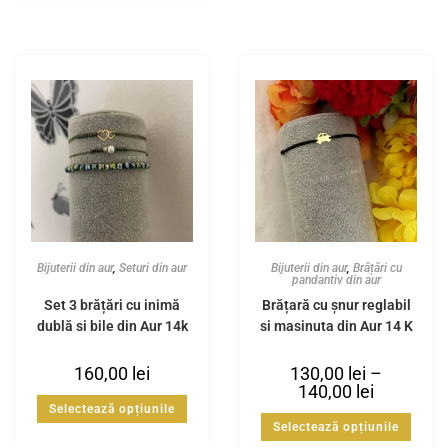
Bijuterii din aur
,
Seturi din aur
Bijuterii din aur
,
Brățări cu
pandantiv din aur
Set 3 brățări cu inimă
Brățară cu șnur reglabil
dublă și bile din Aur 14k
și mașinuța din Aur 14 K
160,00
lei
130,00
lei
–
140,00
lei
Selectează opțiunile
Selectează opțiunile