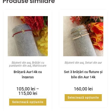
Produse similare
Bijuterii din aur
,
Brățări cu
Bijuterii din aur
,
Seturi din aur
pandantiv din aur
,
Martisoare
Brățară Aur14k cu
Set 3 brățări cu fluture și
îngeraș
bile din Aur 14k
105,00
lei
–
160,00
lei
115,00
lei
Selectează opțiunile
Selectează opțiunile