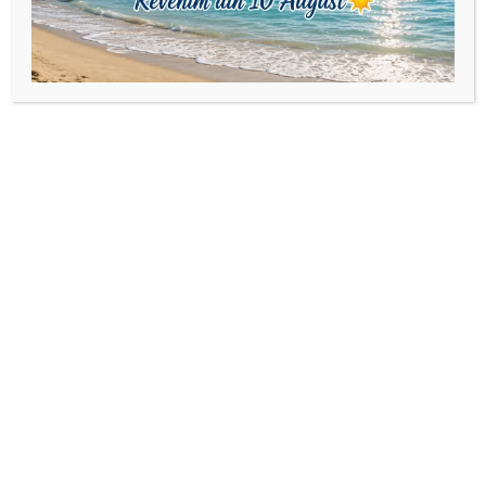
Dimensiune:
Inimă dublă: 9,00×8,35 mm
Bile : 2,5 mm
Dacă se optează pentru schimbarea culorii la cristale se va
schimba și culoarea șnurului si a mărgelelor miyukii cu
aceiași nuanță ca a cristalelor.
Produse similare