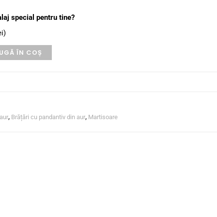
aj special pentru tine?
ei
)
UGĂ ÎN COȘ
 aur
,
Brățări cu pandantiv din aur
,
Martisoare