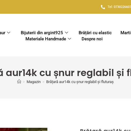
Tel: 073022660
 aur
Bijuterii din argint925
Brățări cu elastic
Mart
Materiale Handmade
Despre noi
 aur14k cu șnur reglabil și 
>
Magazin
>
Brățară aur14k cu șnur reglabil și fluturaș