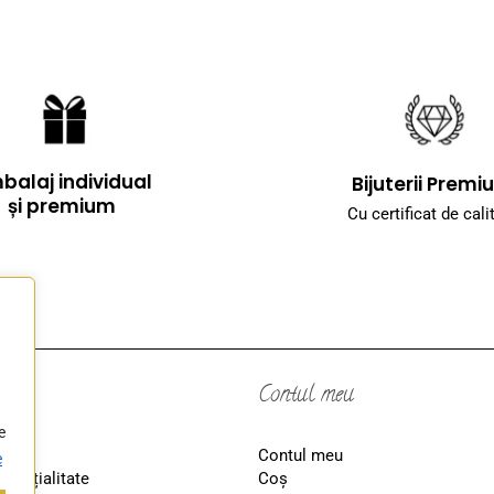
balaj individual
Bijuterii Prem
și premium
Cu certificat de cali
Contul meu
e
iții
Contul meu
e
idențialitate
Coş