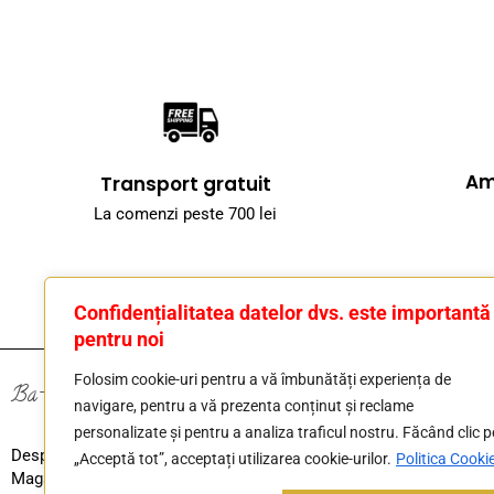
Am
Transport gratuit
La comenzi peste 700 lei
Confidențialitatea datelor dvs. este importantă
pentru noi
Folosim cookie-uri pentru a vă îmbunătăți experiența de
Ba-store
Informații
navigare, pentru a vă prezenta conținut și reclame
personalizate și pentru a analiza traficul nostru. Făcând clic p
Despre Noi
Termeni și cond
„Acceptă tot”, acceptați utilizarea cookie-urilor.
Politica Cooki
Magazin
Politica de conf