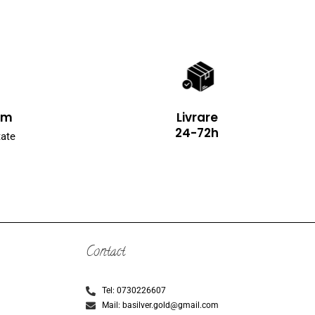
Livrare
ium
24-72h
tate
Contact
Tel: 0730226607
Mail: basilver.gold@gmail.com