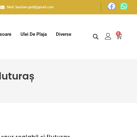
7
Mail: basilver.gold@gmail.com
0
isoare
Ulei De Plaja
Diverse
fluturaș