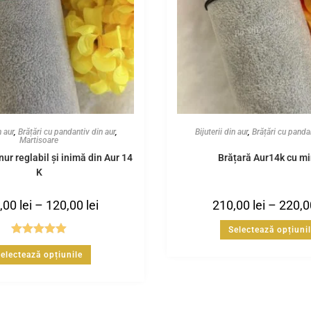
n aur
,
Brățări cu pandantiv din aur
,
Bijuterii din aur
,
Brățări cu panda
Martisoare
nur reglabil și inimă din Aur 14
Brățară Aur14k cu m
K
,00
lei
–
120,00
lei
210,00
lei
–
220,
Selectează opțiuni
Evaluat la
electează opțiunile
5.00
din 5