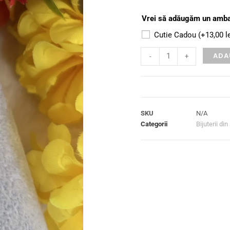
Vrei să adăugăm un ambal
Cutie Cadou
(+
13,00
l
ADA
-
+
SKU
N/A
Categorii
Bijuterii din