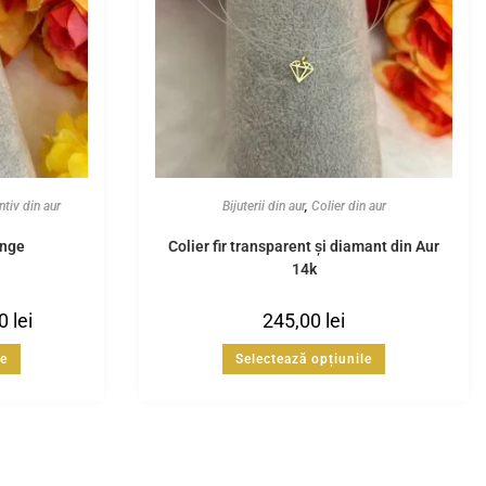
ntiv din aur
Bijuterii din aur
,
Colier din aur
inge
Colier fir transparent și diamant din Aur
14k
00
lei
245,00
lei
le
Selectează opțiunile