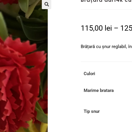
Brățară aur14k cu 
🔍
115,00
lei
–
12
Brățară cu șnur reglabil, 
Culori
Marime bratara
Tip snur