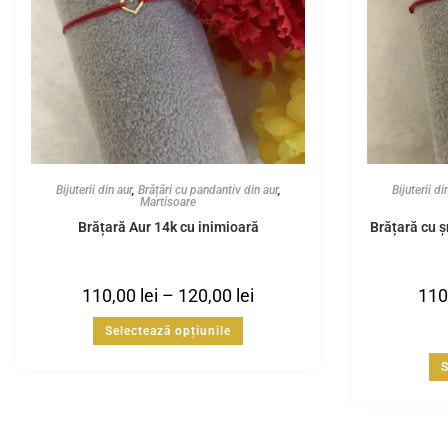
Bijuterii din aur
,
Brățări cu pandantiv din aur
,
Bijuterii di
Martisoare
Brățară Aur 14k cu inimioară
Brățară cu ș
110,00
lei
–
120,00
lei
110
Selectează opțiunile
S