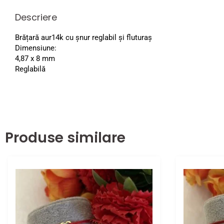
Descriere
Brățară aur14k cu șnur reglabil și fluturaș
Dimensiune:
4,87 x 8 mm
Reglabilă
Produse similare