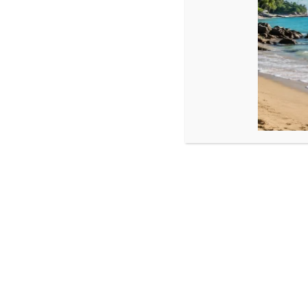
Onix: 4 mm
Reglabilă
Ele se pot personaliza (scoate /adăuga bile aur, adăuga închizăt
Fotografiile bijuteriilor au caracter informativ și datorită lumin
Produse similare