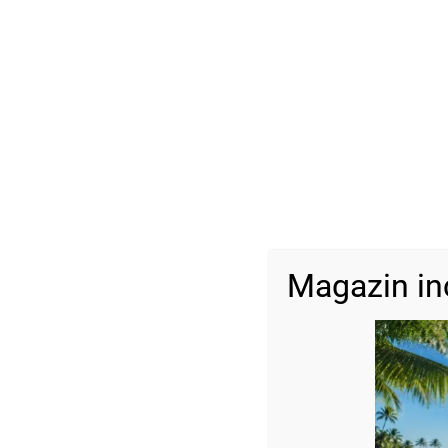
Magazin in
Descriere
Dimensiuni:
Bile aur: 2,5 mm
Bilă aur mare: 4 mm