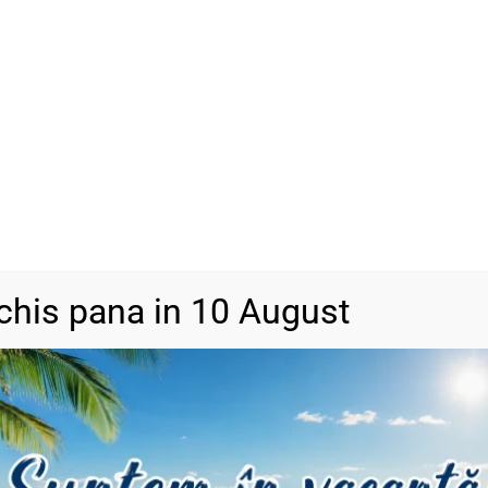
ADAU
-
+
SKU
N/A
Categorii
Bijuterii din a
DESCRIERE
INFORMAȚII SUPLIMENTARE
RECENZII (0)
chis pana in 10 August