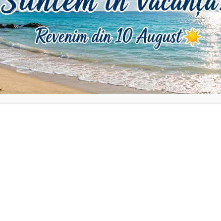
oare etc) , pentru orice modificare vă rugăm sa ne contactați la nr 
ii pot apărea mici diferențe de culoare.