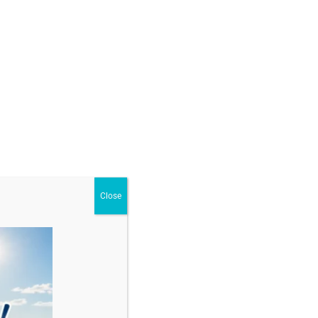
GĂ ÎN COȘ
ur
,
Brățări cu margele și bile din aur
,
Pentru Bărbați
Close