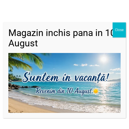
DESCRIERE
INFORMAȚII SUPLIMENTARE
RECENZII (0)
Magazin inchis pana in 10
Close
August
Descriere
Dimensiune:
Inimă dublă: 6 x 10,50 mm
Bile : 2,5 mm
Dacă se optează pentru schimbarea culorii la cristale se va
schimba și culoarea șnurului si a mărgelelor miyukii cu
aceiași nuanță sau asemănătoare ca a cristalelor.
Produse similare