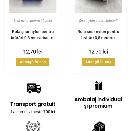
Șnur nylon pentru bijuterii
Șnur nylon pentru bijuterii
Rola șnur nylon pentru
Rola șnur nylon pentru
brățări 0,8 mm-albastru
brățări 0,8 mm-roz
royal
deschis
12,70
lei
12,70
lei
Adaugă în coș
Adaugă în coș
Ambalaj individual
Transport gratuit
și premium
La comenzi peste 700 lei