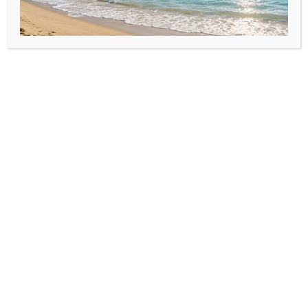
Șnur nylon pentru bijuterii
Șnur nylon pentru bijuterii
Rola șnur nylon pentru
Rola șnur nylon pentru
brățări 0,8 mm-mov
brățări 0,8 mm-roz
deschis
12,70
lei
12,70
lei
Adaugă în coș
Adaugă în coș