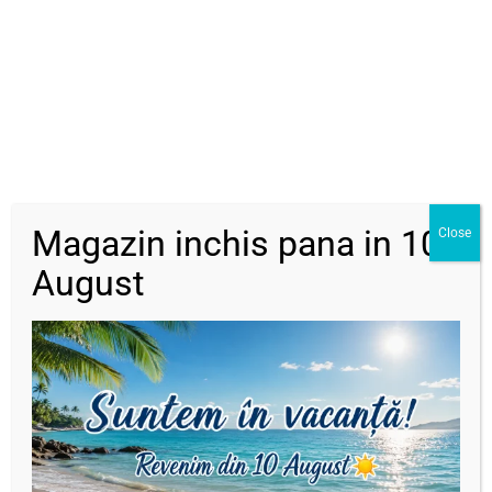
Descriere
Rola șnur nylon pentru brățări 0,8 mm-fucsia
Dimensiune :
0,8 mm
O rola are aprox : 50 metri
Magazin inchis pana in 10
Close
Produse similare
August