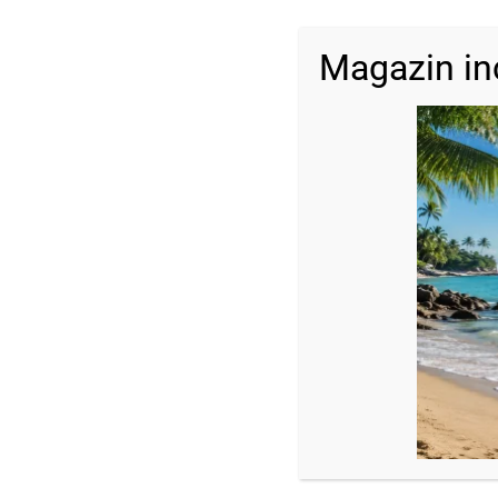
Magazin in
Descriere
Inel șnur reglabil cu bilă aur 14k și perlă de cultură
Dimensiune:
Bilă aur: 2.5 mm