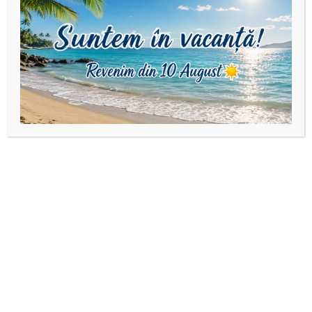
Produse similare
Bijuterii din argint925
,
Brățări
Bijuterii din argint925
,
Brățări
cu pandantiv/bănuț
cu pandantiv/bănuț
personalizat din Argint925
,
personalizat din Argint925
,
Brățară șnur reglabil și
Brățară șnur reglabil și
Martisoare
Martisoare
bănuț din Argint925
bănuț 4 prietene/surori
din Argint925
85,00
lei
–
95,00
lei
85,00
lei
–
95,00
lei
Selectează opțiunile
Selectează opțiunile