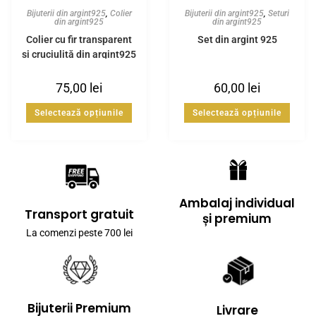
Bijuterii din argint925
,
Colier
Bijuterii din argint925
,
Seturi
din argint925
din argint925
Colier cu fir transparent
Set din argint 925
și cruciuliță din argint925
75,00
lei
60,00
lei
Selectează opțiunile
Selectează opțiunile
Ambalaj individual
Transport gratuit
și premium
La comenzi peste 700 lei
Bijuterii Premium
Livrare