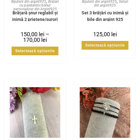
Bijuterii din argint925
,
Brățări
Bijuterii din argint925
,
Seturi
cu pandantiv/bănuț
din argint925
personalizat din Argint925
Brățară șnur reglabil și
Set 3 brățări cu inimă și
inimă 2 prietene/surori
bile din argint 925
din Argint925
150,00
lei
–
125,00
lei
170,00
lei
Selectează opțiunile
Selectează opțiunile