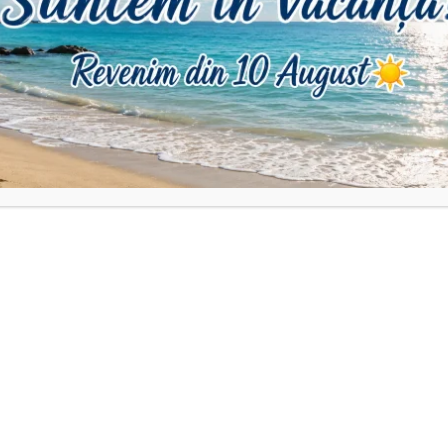
.
ului cu un cm pentru o măsură exactă.