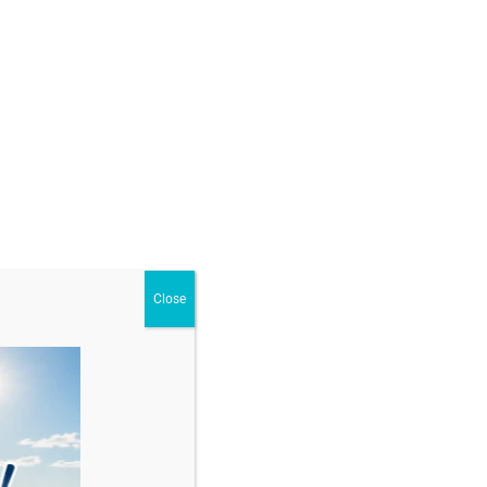
GĂ ÎN COȘ
argint925
,
Colier din argint925
Close