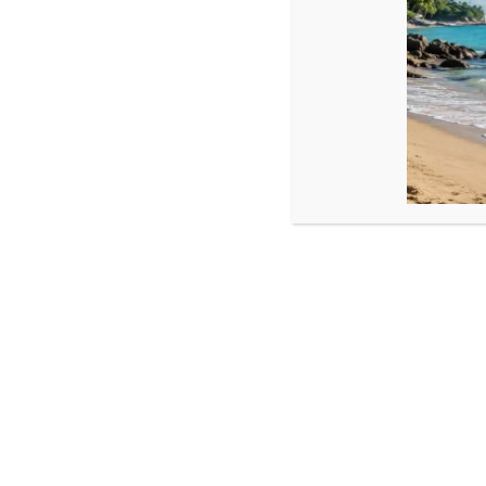
Colier cu fir transparent, se poate executa pe orice dimensiune
Dimensiune:
Cristal: 6 x 6 mm
Vă rugăm să masurați un colier care vă este bun sau baza gât
Produse similare