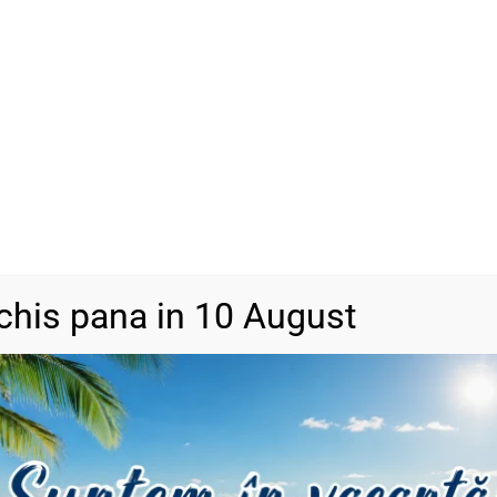
ADAU
-
+
SKU
N/A
Categorii
Bijuterii din 
chis pana in 10 August
DESCRIERE
RECENZII (0)