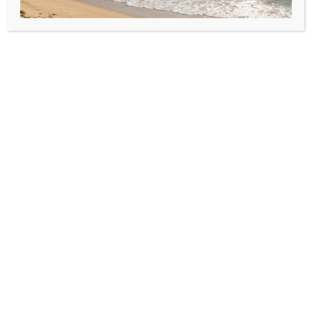
Bănuții se pot personaliza cu orice text sau nume, vă rugăm
să ne contactați pe numărul de telefon afișat pe magazin
pentru personalizare.
Produse similare
Bijuterii din argint925
,
Brățări
Bijuterii din argint925
,
Brățări
cu pandantiv/bănuț
cu pandantiv/bănuț