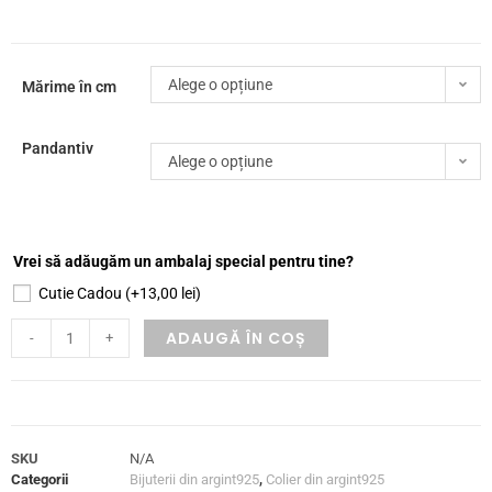
Alege o opțiune
Mărime în cm
Pandantiv
Alege o opțiune
Vrei să adăugăm un ambalaj special pentru tine?
Cutie Cadou
(+
13,00
lei
)
ADAUGĂ ÎN COȘ
-
+
SKU
N/A
Categorii
Bijuterii din argint925
,
Colier din argint925