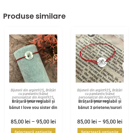
Produse similare
Bijuterii din argint925
,
Brățări
Bijuterii din argint925
,
Brățări
cu pandantiv/bănuț
cu pandantiv/bănuț
personalizat din Argint925
,
personalizat din Argint925
,
Brățară șnur reglabil și
Brățară șnur reglabil și
Martisoare
Martisoare
bănuț I love you sister din
bănuț 3 prietene/surori
Argint925
din Argint925
85,00
lei
–
95,00
lei
85,00
lei
–
95,00
lei
Selectează opțiunile
Selectează opțiunile