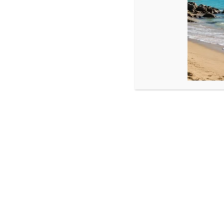
Cristale : 4 mm
Mărgelele miyukii nu sunt din argint.
Dacă optați pentru schimbarea culorii la mărgele, se va schimb
Produse similare