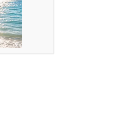
r, mărgelele miyukii vor ramane argintii.