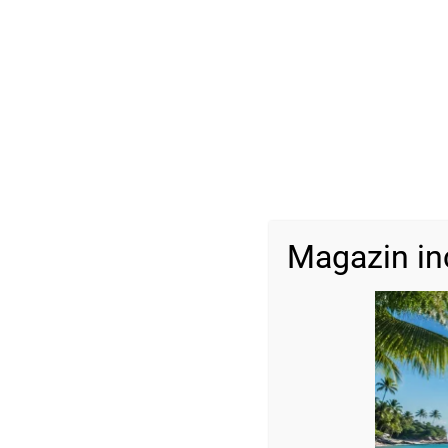
Magazin in
Descriere
Brățară cu 10 bile din argint, cristale diverse culori disponibile
Dimensiune:
Bile mici: 2,5 mm