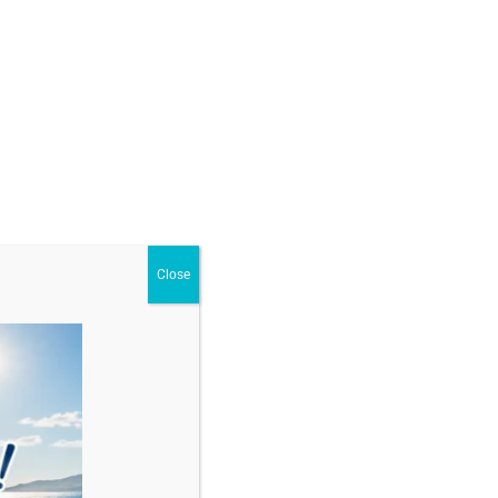
GĂ ÎN COȘ
argint925
,
Brățări cu mărgele și bile din argint925
Close