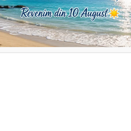
a și șnurul cu o nuanță exactă sau asemănătoare cu cea a cristalelo