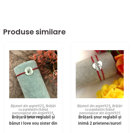
Produse similare
Bijuterii din argint925
,
Brățări
Bijuterii din argint925
,
Brățări
cu pandantiv/bănuț
cu pandantiv/bănuț
personalizat din Argint925
,
personalizat din Argint925
Brățară șnur reglabil și
Brățară șnur reglabil și
Martisoare
bănuț I love you sister din
inimă 2 prietene/surori
Argint925
din Argint925