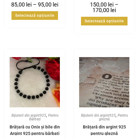
85,00
lei
–
95,00
lei
150,00
lei
–
170,00
lei
Selectează opțiunile
Selectează opțiunile
Bijuterii din argint925
,
Pentru
Bijuterii din argint925
,
Pentru
Bărbați
gleznă
Brățară cu Onix și bile din
Brățară din argint 925
Argint 925 pentru bărbați
pentru gleznă