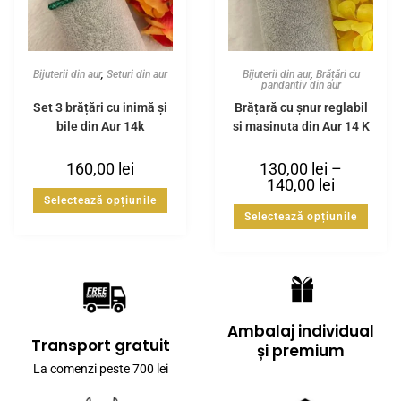
Bijuterii din aur
,
Seturi din aur
Bijuterii din aur
,
Brățări cu
pandantiv din aur
Set 3 brățări cu inimă și
Brățară cu șnur reglabil
bile din Aur 14k
și mașinuța din Aur 14 K
160,00
lei
130,00
lei
–
140,00
lei
Selectează opțiunile
Selectează opțiunile
Ambalaj individual
Transport gratuit
și premium
La comenzi peste 700 lei