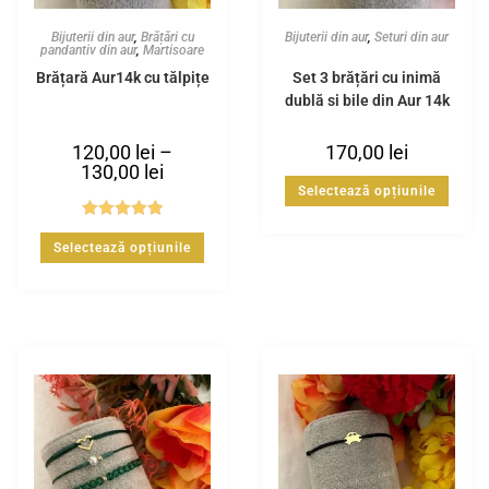
Bijuterii din aur
,
Brățări cu
Bijuterii din aur
,
Seturi din aur
pandantiv din aur
,
Martisoare
Brățară Aur14k cu tălpițe
Set 3 brățări cu inimă
dublă și bile din Aur 14k
120,00
lei
–
170,00
lei
130,00
lei
Selectează opțiunile
Evaluat la
Selectează opțiunile
5.00
din 5