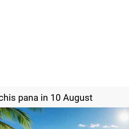
Cutie Cadou
(+
13,00
lei
ADAU
-
+
SKU
N/A
Categorii
Bijuterii din a
chis pana in 10 August
DESCRIERE
INFORMAȚII SUPLIMENTARE
RECENZII (0)