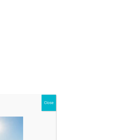
)
GĂ ÎN COȘ
ur
,
Brățări cu margele și bile din aur
,
Martisoare
Close