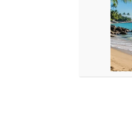
Descriere
Bratara reglabila cu pietre semipretioase Hematit si bila Aur 1
Dimensiune:
Inima hematit : 4 mm
Bila aur : 2.5 mm
Snur reglabil , ajustabila din noduri.
Produse similare