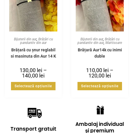
Bijuterii din aur
,
Brățări cu
Bijuterii din aur
,
Brățări cu
pandantiv din aur
pandantiv din aur
,
Martisoare
Brățară cu șnur reglabil
Brățară Aur14k cu inimi
și mașinuța din Aur 14 K
duble
130,00
lei
–
110,00
lei
–
140,00
lei
120,00
lei
Selectează opțiunile
Selectează opțiunile
Ambalaj individual
Transport gratuit
și premium