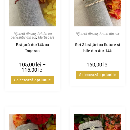
Bijuterii din aur
,
Brățări cu
Bijuterii din aur
,
Seturi din aur
pandantiv din aur
,
Martisoare
Brățară Aur14k cu
Set 3 brățări cu fluture și
îngeraș
bile din Aur 14k
105,00
lei
–
160,00
lei
115,00
lei
Selectează opțiunile
Selectează opțiunile