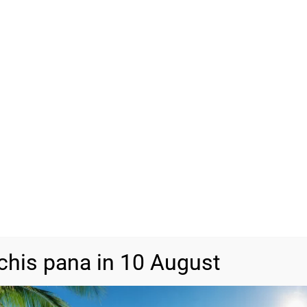
Doresc za la inchidere
Vrei să adăugăm un ambala
Cutie Cadou
(+
13,00
lei
ADAU
-
+
SKU
N/A
Categorii
Bijuterii din a
chis pana in 10 August
DESCRIERE
INFORMAȚII SUPLIMENTARE
RECENZII (0)