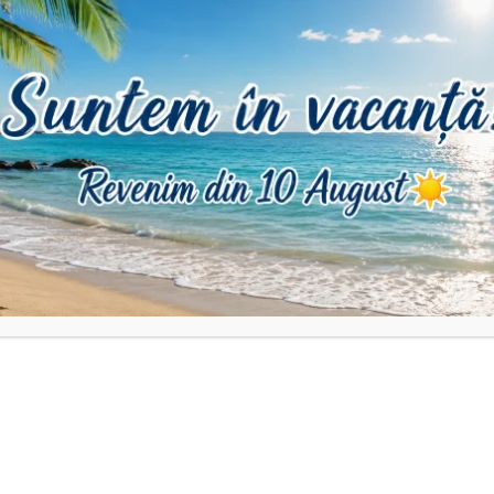
.
rupe.
urtată și fără za la final.
ii pot apărea mici diferențe de culoare.
ura cu un cm de croitorie pentru o mărime exactă!