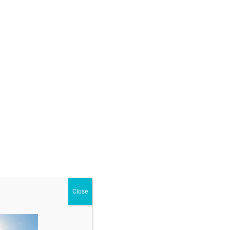
Alege o opțiune
j special pentru tine?
)
GĂ ÎN COȘ
ur
,
Bratari fixe din Aur
,
Pentru Bărbați
Close