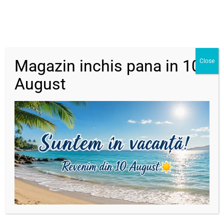
DESCRIERE
INFORMAȚII SUPLIMENTARE
RECENZII (0)
Magazin inchis pana in 10
Close
August
Descriere
Brățară cu șnur reglabil și minge din Argint925
Reglabilă
Șnur diverse culori disponibile
Dimensiune:
12mmx 0.33 mm
Modelele personalizate se execută în 2-4 zile
lucrătoare apoi se trimit prin curier.