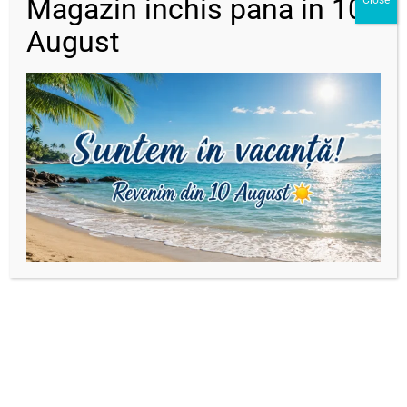
Magazin inchis pana in 10
Close
Descriere
August
Brățară cu snur reglabil si inimioare din argint 925
Dimensiune:
lantisor :1 cm
Șnur diverse culori disponibile
Produse similare