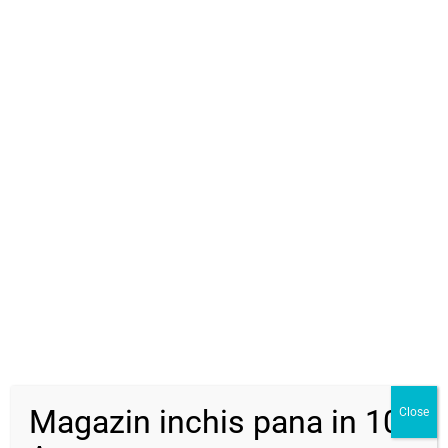
Cutie Cadou
(+
13,00
lei
)
ADAUGĂ ÎN COȘ
-
+
Categorie
Martisoare
DESCRIERE
INFORMAȚII SUPLIMENTARE
RECENZII (0)
Descriere
Magazin inchis pana in 10
Close
Brățară cu snur reglabil, perlă tip mallorca și mărgele miyuki