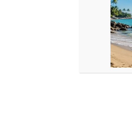
Descriere
Brățară cu snur reglabil , bile argint 925 și cristale
Dimensiune:
Bile arg: 2,5 mm
Cristale sticlă: 4 mm
Perlă sticlă: 4 mm
Produse similare