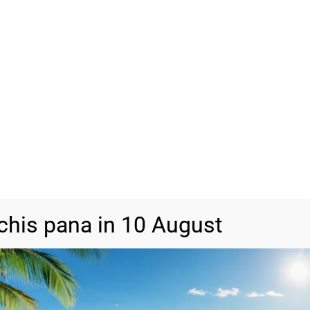
SKU
N/A
Categorie
Martisoare
chis pana in 10 August
DESCRIERE
INFORMAȚII SUPLIMENTARE
RECENZII (0)