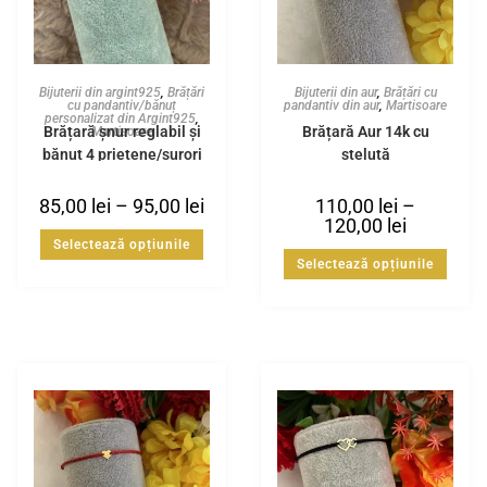
Bijuterii din argint925
,
Brățări
Bijuterii din aur
,
Brățări cu
cu pandantiv/bănuț
pandantiv din aur
,
Martisoare
personalizat din Argint925
,
Brățară șnur reglabil și
Brățară Aur 14k cu
Martisoare
bănuț 4 prietene/surori
steluță
din Argint925
85,00
lei
–
95,00
lei
110,00
lei
–
120,00
lei
Selectează opțiunile
Selectează opțiunile