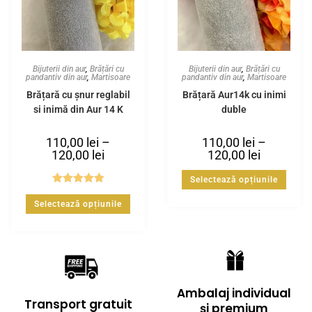
Bijuterii din aur
,
Brățări cu
Bijuterii din aur
,
Brățări cu
pandantiv din aur
,
Martisoare
pandantiv din aur
,
Martisoare
Brățară cu șnur reglabil
Brățară Aur14k cu inimi
și inimă din Aur 14 K
duble
110,00
lei
–
110,00
lei
–
120,00
lei
120,00
lei
Selectează opțiunile
Evaluat la
Selectează opțiunile
5.00
din 5
Ambalaj individual
Transport gratuit
și premium