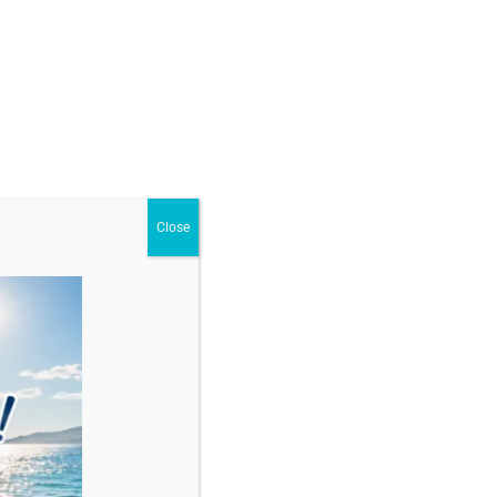
ur
,
Pentru Bărbați
Close