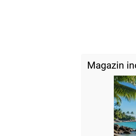
Magazin in
Descriere
Brățară cu pietre semiprețioase Ochi de tigru mat și 10 bile Au
Dimensiune:
Bile aur-2.5 mm
Ochi de tigru-6 mm
Reglabilă
Model realizat pentru bărbați
Fotografiile bijuteriilor au caracter informativ și datorită lumin