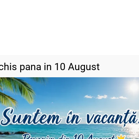
Categorii
Bijuterii din a
DESCRIERE
RECENZII (0)
chis pana in 10 August
r14k-pentru bărbați
ii pot apărea mici diferențe de culoare.