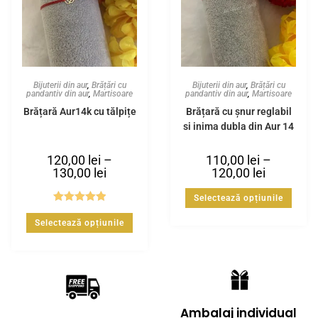
Bijuterii din aur
,
Brățări cu
Bijuterii din aur
,
Brățări cu
pandantiv din aur
,
Martisoare
pandantiv din aur
,
Martisoare
Brățară Aur14k cu tălpițe
Brățară cu șnur reglabil
și inima dubla din Aur 14
K
120,00
lei
–
110,00
lei
–
130,00
lei
120,00
lei
Selectează opțiunile
Evaluat la
Selectează opțiunile
5.00
din 5
Ambalaj individual