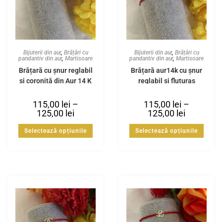
Bijuterii din aur
,
Brățări cu
Bijuterii din aur
,
Brățări cu
pandantiv din aur
,
Martisoare
pandantiv din aur
,
Martisoare
Brățară cu șnur reglabil
Brățară aur14k cu șnur
și coroniță din Aur 14 K
reglabil și fluturaș
115,00
lei
–
115,00
lei
–
125,00
lei
125,00
lei
Selectează opțiunile
Selectează opțiunile