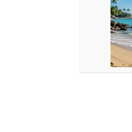
Brățară cu cruciuliță și bile din Aur 14k
Dimensiune :
Cruce : 17 x 10 mm
Bile aur : 2,5 mm
Șnur reglabil -diverse culori disponibile
Pentru reglarea brățării , bilele trebuie mutate de lângă pandant
Produse similare