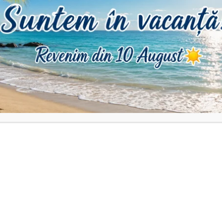
iv și readuse înapoi după reglare!