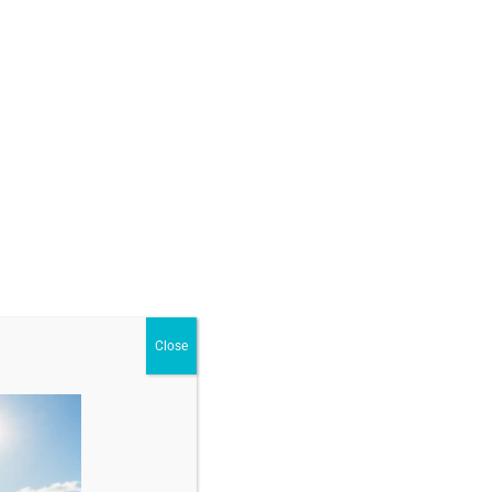
j special pentru tine?
)
GĂ ÎN COȘ
ur
,
Brățări cu pandantiv din aur
Close