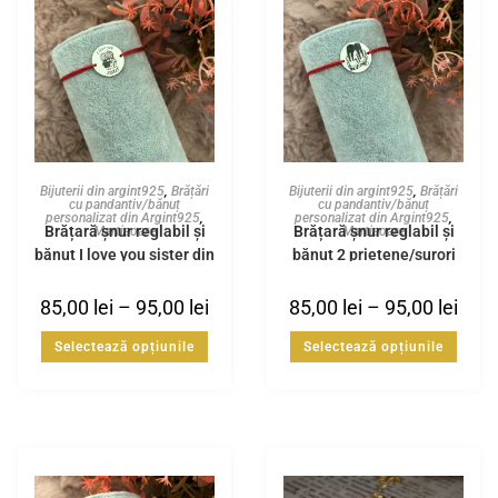
Bijuterii din argint925
,
Brățări
Bijuterii din argint925
,
Brățări
cu pandantiv/bănuț
cu pandantiv/bănuț
personalizat din Argint925
,
personalizat din Argint925
,
Brățară șnur reglabil și
Brățară șnur reglabil și
Martisoare
Martisoare
bănuț I love you sister din
bănuț 2 prietene/surori
Argint925
din Argint925
85,00
lei
–
95,00
lei
85,00
lei
–
95,00
lei
Selectează opțiunile
Selectează opțiunile