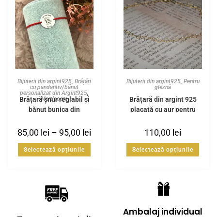
Bijuterii din argint925
,
Brățări
Bijuterii din argint925
,
Pentru
cu pandantiv/bănuț
gleznă
personalizat din Argint925
,
Brățară șnur reglabil și
Brățară din argint 925
Martisoare
bănuț bunica din
placată cu aur pentru
Argint925
gleznă
85,00
lei
–
95,00
lei
110,00
lei
Selectează opțiunile
Selectează opțiunile
Ambalaj individual