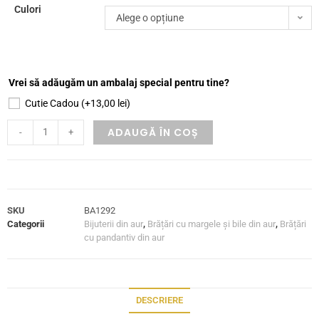
Culori
Alege o opțiune
Vrei să adăugăm un ambalaj special pentru tine?
Cutie Cadou
(+
13,00
lei
)
ADAUGĂ ÎN COȘ
-
+
SKU
BA1292
Categorii
Bijuterii din aur
,
Brățări cu margele și bile din aur
,
Brățări
cu pandantiv din aur
DESCRIERE