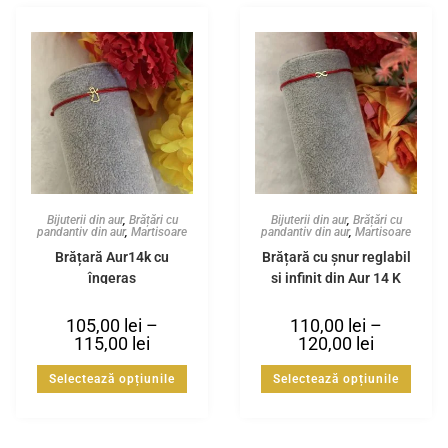
Bijuterii din aur
,
Brățări cu
Bijuterii din aur
,
Brățări cu
pandantiv din aur
,
Martisoare
pandantiv din aur
,
Martisoare
Brățară Aur14k cu
Brățară cu șnur reglabil
îngeraș
si infinit din Aur 14 K
105,00
lei
–
110,00
lei
–
115,00
lei
120,00
lei
Selectează opțiunile
Selectează opțiunile