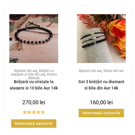
Bijuterii din aur
,
Brățări cu
Bijuterii din aur
,
Seturi din aur
margele și bile din aur
,
Pentru
Bărbați
Brățară cu cristale la
Set 3 brățări cu diamant
alegere și 10 bile Aur 14k
și bile din Aur 14k
270,00
lei
160,00
lei
Selectează opțiunile
Evaluat la
Selectează opțiunile
5.00
din 5