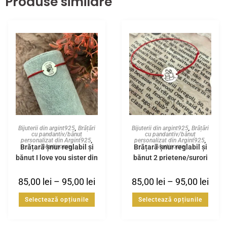
Produse similare
Bijuterii din argint925
,
Brățări
Bijuterii din argint925
,
Brățări
cu pandantiv/bănuț
cu pandantiv/bănuț
personalizat din Argint925
,
personalizat din Argint925
,
Brățară șnur reglabil și
Brățară șnur reglabil și
Martisoare
Martisoare
bănuț I love you sister din
bănuț 2 prietene/surori
Argint925
din Argint925
85,00
lei
–
95,00
lei
85,00
lei
–
95,00
lei
Selectează opțiunile
Selectează opțiunile