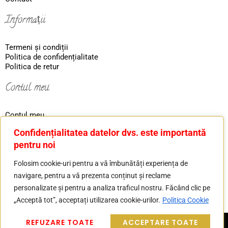
Informații
Termeni și condiții
Politica de confidențialitate
Politica de retur
Contul meu
Contul meu
Coş
Confidențialitatea datelor dvs. este importantă
Ordin
pentru noi
Contact
Folosim cookie-uri pentru a vă îmbunătăți experiența de
navigare, pentru a vă prezenta conținut și reclame
Tel: 0730226607
personalizate și pentru a analiza traficul nostru. Făcând clic pe
Mail: basilver.gold@gmail.com
„Acceptă tot”, acceptați utilizarea cookie-urilor.
Politica Cookie
© Copyright 2025 ba-store.ro | Realizat în cadrul
REFUZARE TOATE
ACCEPTARE TOATE