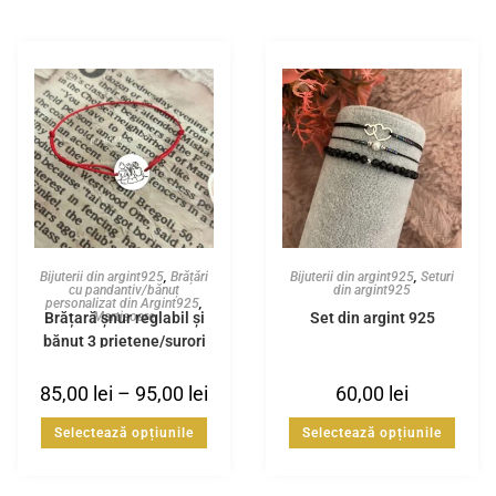
Bijuterii din argint925
,
Brățări
Bijuterii din argint925
,
Seturi
cu pandantiv/bănuț
din argint925
personalizat din Argint925
,
Brățară șnur reglabil și
Set din argint 925
Martisoare
bănuț 3 prietene/surori
din Argint925
85,00
lei
–
95,00
lei
60,00
lei
Selectează opțiunile
Selectează opțiunile