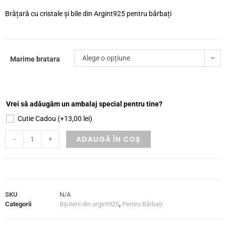
Brățară cu cristale și bile din Argint925 pentru bărbați
Alege o opțiune
Marime bratara
Vrei să adăugăm un ambalaj special pentru tine?
Cutie Cadou
(+
13,00
lei
)
ADAUGĂ ÎN COȘ
-
+
SKU
N/A
Categorii
Bijuterii din argint925
,
Pentru Bărbați