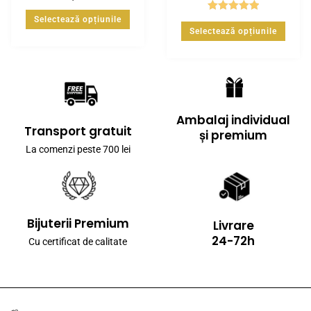
Selectează opțiunile
Evaluat la
Selectează opțiunile
5.00
din 5
Ambalaj individual
Transport gratuit
și premium
La comenzi peste 700 lei
Bijuterii Premium
Livrare
24-72h
Cu certificat de calitate