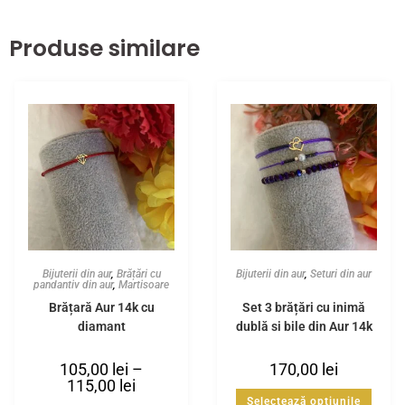
Produse similare
Bijuterii din aur
,
Brățări cu
Bijuterii din aur
,
Seturi din aur
pandantiv din aur
,
Martisoare
Brățară Aur 14k cu
Set 3 brățări cu inimă
diamant
dublă și bile din Aur 14k
105,00
lei
–
170,00
lei
115,00
lei
Selectează opțiunile