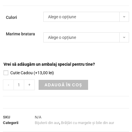
Alege o opțiune
Culori
Marime bratara
Alege o opțiune
Vrei să adăugăm un ambalaj special pentru tine?
Cutie Cadou
(+
13,00
lei
)
ADAUGĂ ÎN COȘ
-
+
SKU
N/A
Categorii
Bijuterii din aur
,
Brățări cu margele și bile din aur