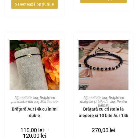
Selectează opțiunile
Bijuterii din aur
,
Brățări cu
Bijuterii din aur
,
Brățări cu
pandantiv din aur
,
Martisoare
margele și bile din aur
,
Pentru
Bărbați
Brățară Aur14k cu inimi
Brățară cu cristale la
duble
alegere și 10 bile Aur 14k
110,00
lei
–
270,00
lei
120,00
lei