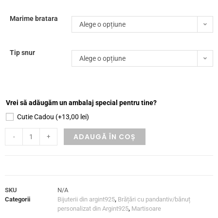
Marime bratara
Alege o opțiune
Tip snur
Alege o opțiune
Vrei să adăugăm un ambalaj special pentru tine?
Cutie Cadou
(+
13,00
lei
)
ADAUGĂ ÎN COȘ
-
+
SKU
N/A
Categorii
Bijuterii din argint925
,
Brățări cu pandantiv/bănuț
personalizat din Argint925
,
Martisoare