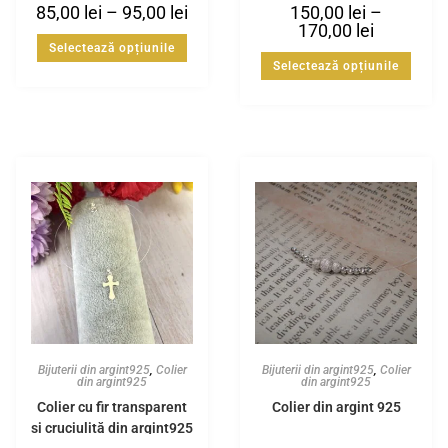
85,00
lei
–
95,00
lei
150,00
lei
–
170,00
lei
Selectează opțiunile
Selectează opțiunile
Bijuterii din argint925
,
Colier
Bijuterii din argint925
,
Colier
din argint925
din argint925
Colier cu fir transparent
Colier din argint 925
și cruciuliță din argint925