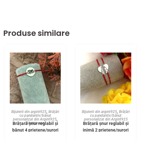
Produse similare
Bijuterii din argint925
,
Brățări
Bijuterii din argint925
,
Brățări
cu pandantiv/bănuț
cu pandantiv/bănuț
personalizat din Argint925
,
personalizat din Argint925
Brățară șnur reglabil și
Brățară șnur reglabil și
Martisoare
bănuț 4 prietene/surori
inimă 2 prietene/surori
din Argint925
din Argint925