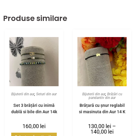
Produse similare
Bijuterii din aur
,
Seturi din aur
Bijuterii din aur
,
Brățări cu
pandantiv din aur
Set 3 brățări cu inimă
Brățară cu șnur reglabil
dublă și bile din Aur 14k
și mașinuța din Aur 14 K
160,00
lei
130,00
lei
–
140,00
lei