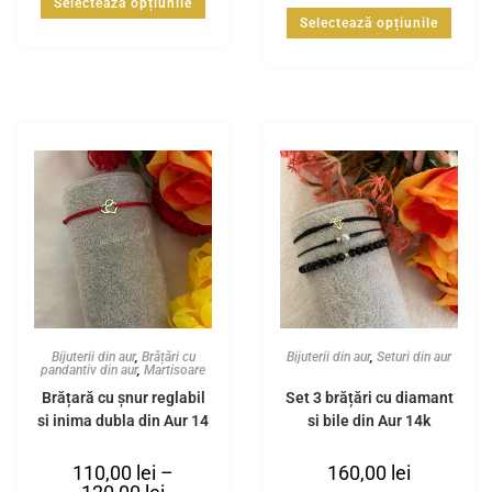
Selectează opțiunile
Selectează opțiunile
Bijuterii din aur
,
Brățări cu
Bijuterii din aur
,
Seturi din aur
pandantiv din aur
,
Martisoare
Brățară cu șnur reglabil
Set 3 brățări cu diamant
și inima dubla din Aur 14
și bile din Aur 14k
K
110,00
lei
–
160,00
lei