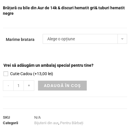
Brățară cu bile din Aur de 14k & discuri hematit gri& tuburi hematit
negre
Alege o opțiune
Marime bratara
Vrei să adăugăm un ambalaj special pentru tine?
Cutie Cadou
(+
13,00
lei
)
ADAUGĂ ÎN COȘ
-
+
SKU
N/A
Categorii
Bijuterii din aur
,
Pentru Bărbați