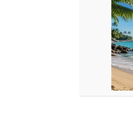
Descriere
Set inel si bratara cu pietre Hematit si bile Aur 14k
Dimensiune:
Inima hematit : 6 mm
Bile aur : 2.5 mm
Snur reglabil , ajustabile din noduri.
Produse similare