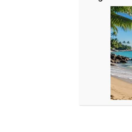
Descriere
Set de 2 brățări cu cristale la alegere și bile Aur 14k
Bile aur: 2,5 mm
Cristale : 4 mm
Model reglabil , ajustabil din șnur.
Puteți opta ca cele 2 brățări să fie realizate pentru cuplu sau pe
Fotografiile bijuteriilor au caracter informativ și datorită lumin