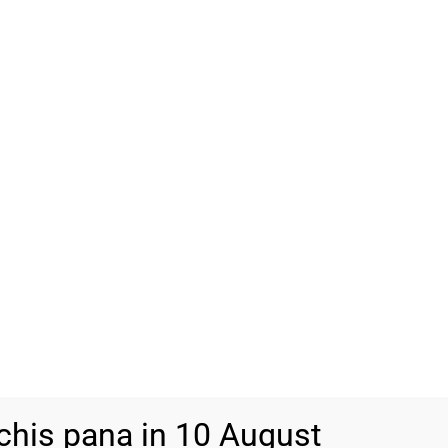
Vrei să adăugăm un ambala
Cutie Cadou
(+
13,00
lei
ADAU
-
+
SKU
N/A
Categorii
Bijuterii din a
chis pana in 10 August