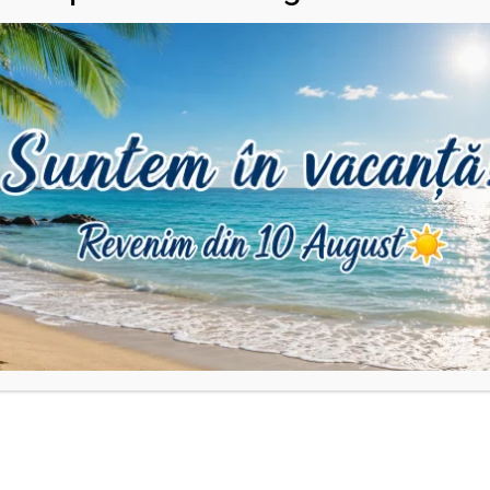
DESCRIERE
INFORMAȚII SUPLIMENTARE
RECENZII (1)
ntru adult & copil.
ii pot apărea mici diferențe de culoare.