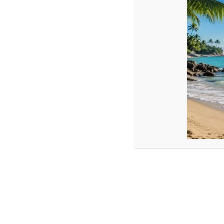
Descriere
Set 3 brățări cu infinit și bile aur 14k
Dimensiune:
Bile aur : 2,5 mm
Cristale : 4 mm
Infinit : 19 x 6,5 mm
Reglabile cu sistem împletit în capăt
Produse similare