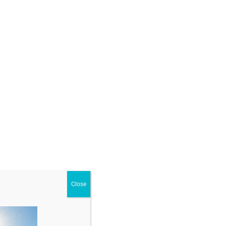
j special pentru tine?
)
ur
,
Seturi din aur
Close