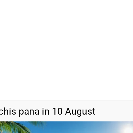
Vrei să adăugăm un ambala
Cutie Cadou
(+
13,00
lei
SKU
N/A
Categorii
Bijuterii din a
chis pana in 10 August