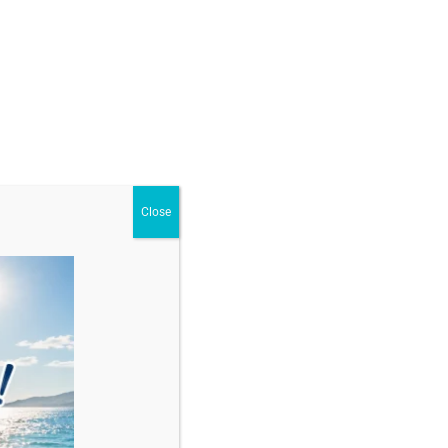
ur
,
Seturi din aur
Close