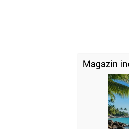
Magazin in
Descriere
Dimensiune:
Onix: 4mm-ea
Onix-6mm-el
Bile aur : 2,5 mm-cele din capăt
Bile aur : 4 mm
Reglabile