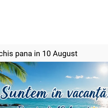
SKU
N/A
Categorii
Bijuterii din a
DESCRIERE
INFORMAȚII SUPLIMENTARE
RECENZII (0)
chis pana in 10 August