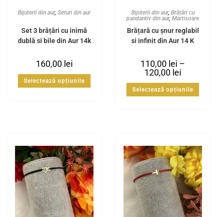
Bijuterii din aur
,
Seturi din aur
Bijuterii din aur
,
Brățări cu
pandantiv din aur
,
Martisoare
Set 3 brățări cu inimă
Brățară cu șnur reglabil
dublă și bile din Aur 14k
si infinit din Aur 14 K
160,00
lei
110,00
lei
–
120,00
lei
Selectează opțiunile
Selectează opțiunile