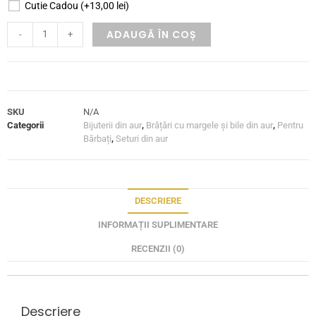
Cutie Cadou
(+
13,00
lei
)
ADAUGĂ ÎN COȘ
-
+
SKU
N/A
Categorii
Bijuterii din aur
,
Brățări cu margele și bile din aur
,
Pentru
Bărbați
,
Seturi din aur
DESCRIERE
INFORMAȚII SUPLIMENTARE
RECENZII (0)
Descriere