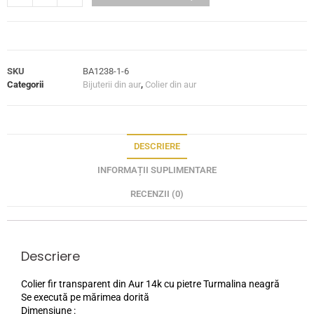
SKU
BA1238-1-6
Categorii
Bijuterii din aur
,
Colier din aur
DESCRIERE
INFORMAȚII SUPLIMENTARE
RECENZII (0)
Descriere
Colier fir transparent din Aur 14k cu pietre Turmalina neagră
Se execută pe mărimea dorită
Dimensiune :