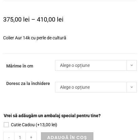
375,00
lei
–
410,00
lei
Colier Aur 14k cu perle de cultură
Alege o opțiune
Mărime în cm
Doresc za la închidere
Alege o opțiune
Vrei să adăugăm un ambalaj special pentru tine?
Cutie Cadou
(+
13,00
lei
)
ADAUGĂ ÎN COȘ
-
+