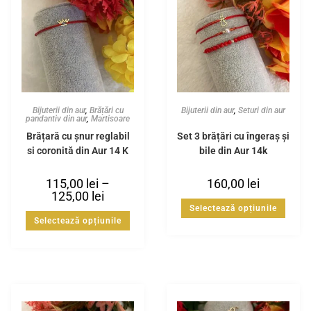
Bijuterii din aur
,
Brățări cu
Bijuterii din aur
,
Seturi din aur
pandantiv din aur
,
Martisoare
Brățară cu șnur reglabil
Set 3 brățări cu îngeraș și
și coroniță din Aur 14 K
bile din Aur 14k
115,00
lei
–
160,00
lei
125,00
lei
Selectează opțiunile
Selectează opțiunile