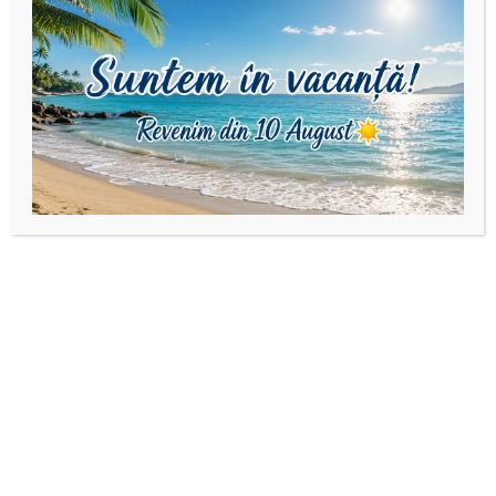
Produse similare
Bijuterii din argint925
,
Brățări
Bijuterii din argint925
,
Pentru
cu pandantiv/bănuț
Bărbați
personalizat din Argint925
,
Brățară șnur reglabil și
Brățară cu Onix și bile
Martisoare
bănuț 2 prietene/surori
din Argint 925 pentru
din Argint925
bărbați
85,00
lei
–
95,00
lei
105,00
lei