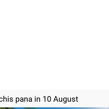
Cutie Cadou
(+
13,00
lei
SKU
BA1230
Categorii
Bijuterii din 
chis pana in 10 August