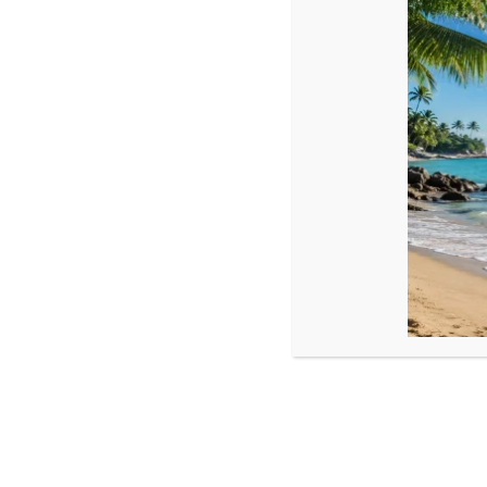
Descriere
Colier din Argint 925 placat cu aur și perlă de cultură
Dimensiune:
Bile argint placat cu aur : 2,5 mm
Prelungire argint placat cu aur : 4 cm
Perlă : 4 mm