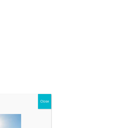
GĂ ÎN COȘ
ur
,
Colier din aur
Close