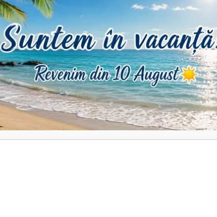
DESCRIERE
INFORMAȚII SUPLIMENTARE
RECENZII (0)
ță și liniar exact cum ați dori să vă stea colierul, acesta NU este 
tașăm za aur 14k la final.