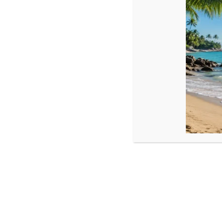
Descriere
Colier cu 10 bile Aur 14k și pietre Onix
Dimensiune:
Bile aur : 2,5 mm
Onix: 2,5 si 4 mm
Încuietoare aur 14k : 4,5 mm
Vă rugăm să vă măsurați baza gâtului cu un cm de croitorie sau a
Colierul se poate închide direct în fir sau puteți selecta să îi a
Produse similare