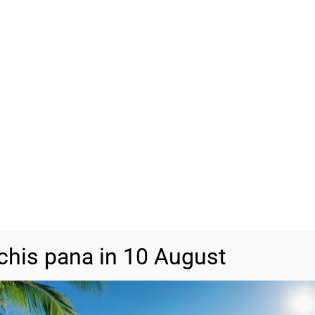
ADAU
-
+
SKU
BA1268
Categorii
Bijuterii din a
chis pana in 10 August