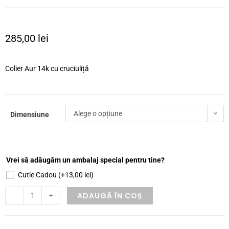
285,00
lei
Colier Aur 14k cu cruciuliță
Alege o opțiune
Dimensiune
Vrei să adăugăm un ambalaj special pentru tine?
Cutie Cadou
(+
13,00
lei
)
ADAUGĂ ÎN COȘ
-
+