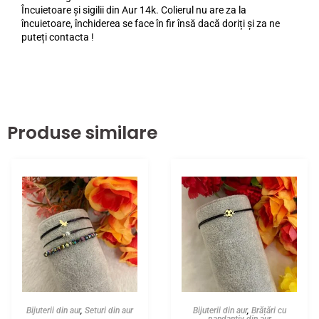
Încuietoare și sigilii din Aur 14k. Colierul nu are za la
încuietoare, închiderea se face în fir însă dacă doriți și za ne
puteți contacta !
Produse similare
Bijuterii din aur
,
Seturi din aur
Bijuterii din aur
,
Brățări cu
pandantiv din aur