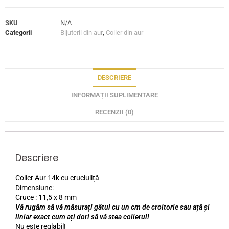
SKU
N/A
Categorii
Bijuterii din aur
,
Colier din aur
DESCRIERE
INFORMAȚII SUPLIMENTARE
RECENZII (0)
Descriere
Colier Aur 14k cu cruciuliță
Dimensiune:
Cruce : 11,5 x 8 mm
Vă rugăm să vă măsurați gâtul cu un cm de croitorie sau ață și
liniar exact cum ați dori să vă stea colierul!
Nu este reglabil!