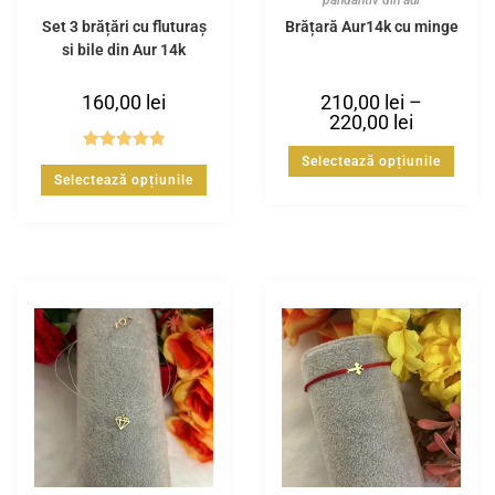
Set 3 brățări cu fluturaș
Brățară Aur14k cu minge
și bile din Aur 14k
160,00
lei
210,00
lei
–
220,00
lei
Evaluat la
Selectează opțiunile
Selectează opțiunile
5.00
din 5