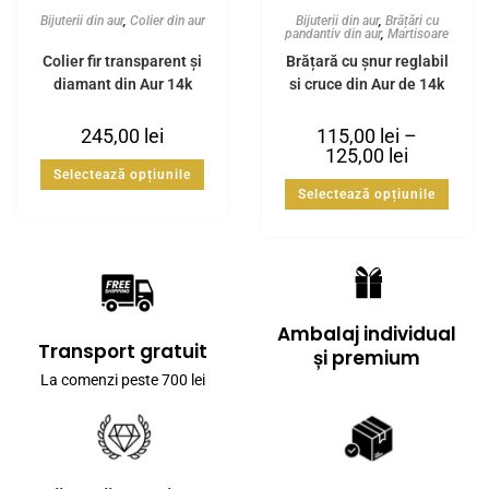
Bijuterii din aur
,
Colier din aur
Bijuterii din aur
,
Brățări cu
pandantiv din aur
,
Martisoare
Colier fir transparent și
Brățară cu șnur reglabil
diamant din Aur 14k
si cruce din Aur de 14k
245,00
lei
115,00
lei
–
125,00
lei
Selectează opțiunile
Selectează opțiunile
Ambalaj individual
Transport gratuit
și premium
La comenzi peste 700 lei