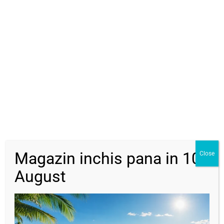
DESCRIERE
RECENZII (0)
Descriere
Brățară reglabilă cu bile aur 14k și perle de cultură
Dimensiuni:
Bile aur: 2,5 mm
Perle de cultura: 4-5 mm forme neregulate
Magazin inchis pana in 10
Close
August
Produse similare